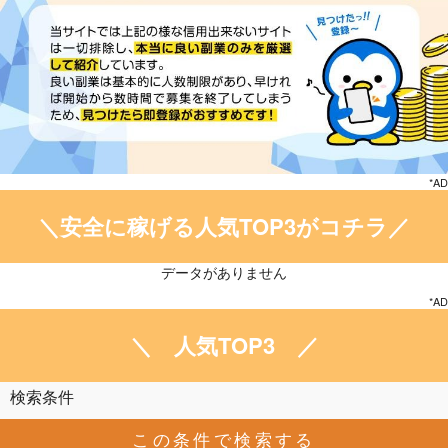
*AD
＼安全に稼げる人気TOP3がコチラ／
データがありません
*AD
＼ 人気TOP3 ／
検索条件
この条件で検索する