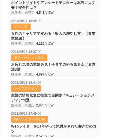
ポイントサイトやアンケートモニターは本当に大丈
夫？安全性は？
投稿者：未設定
4,543
VIEW
2021/08/17 18:48:00
キャリア
女性のキャリアで変わる「収入の増やし方」【専業
主婦編】
投稿者：未設定
4,118
VIEW
2021/08/16 18:37:00
モチベーション向上
お疲れ気味の主婦必見！子育てのやる気を上げる方
法3選
投稿者：未設定
4,697
VIEW
2021/08/15 18:44:00
ライフスタイル
主婦の情報収集に役立つ目的別 “キュレーションメ
ディア”4選
投稿者：未設定
2,965
VIEW
2021/08/13 17:49:00
WEBライターの心得
Webライターを13年やって気付かされた書き方のコ
ツ
投稿者：未設定
2,525
VIEW