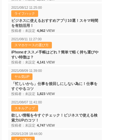
2021/08/12 11:25:00
ライフハック
ビジネスに使えるおすすめアプリ10選！スキマ時間
を有効活用！
投稿者：未設定
4,962
VIEW
2021/08/11 11:27:00
スマホケースの選び方
iPhoneオススメ手帳はどれ？簡単で軽く持ち運びや
すい特徴は？
投稿者：未設定
4,141
VIEW
2021/08/09 11:39:00
ヤル気UP
「忙しいから」仕事を後回しにしない為に！仕事を
すぐやるコツ
投稿者：未設定
1,823
VIEW
2021/08/07 11:41:00
スキルアップ
欲しい情報を今すぐチェック！ビジネスで使える検
索力UPのコツ！
投稿者：未設定
4,747
VIEW
2020/12/28 18:44:00
ライブ配信