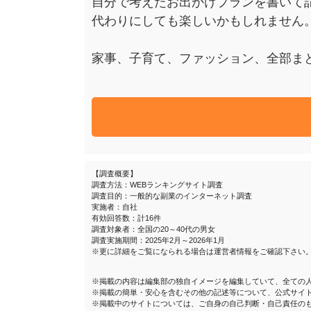
自分で考えたお出かけプランを書いて
代わりにしても楽しいかもしれません
家事、子育て、ファッション、全部ま
【調査概要】
調査方法：WEBランキングサイト調査
調査目的：一般的な副業のインターネット調査
実施者：自社
有効回答数：計16件
調査対象者：全国の20～40代の男女
調査実施期間：2025年2月～2026年1月
※更に詳細をご覧になられる場合は運営者情報をご確認下さい
※掲載の内容は編集部の独自イメージを編集していて、全ての
※掲載の簡単・安心を含むその他の記述等について、公式サイ
※掲載中のサイトについては、ご自身の自己判断・自己責任の