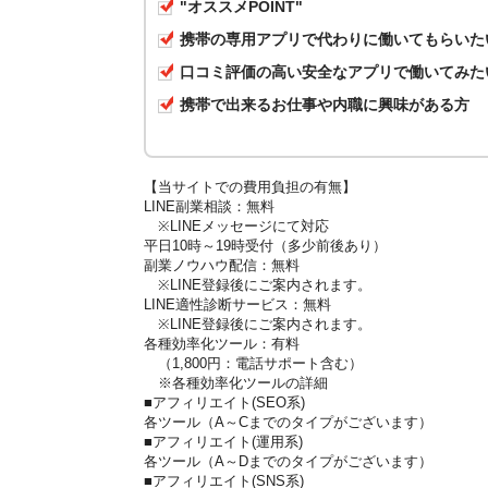
"オススメPOINT"
携帯の専用アプリで代わりに働いてもらいた
口コミ評価の高い安全なアプリで働いてみた
携帯で出来るお仕事や内職に興味がある方
【当サイトでの費用負担の有無】
LINE副業相談：無料
※LINEメッセージにて対応
平日10時～19時受付（多少前後あり）
副業ノウハウ配信：無料
※LINE登録後にご案内されます。
LINE適性診断サービス：無料
※LINE登録後にご案内されます。
各種効率化ツール：有料
（1,800円：電話サポート含む）
※各種効率化ツールの詳細
■アフィリエイト(SEO系)
各ツール（A～Cまでのタイプがございます）
■アフィリエイト(運用系)
各ツール（A～Dまでのタイプがございます）
■アフィリエイト(SNS系)