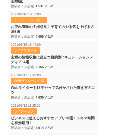
主婦編】
投稿者：未設定
1,531
VIEW
2021/08/16 18:37:00
モチベーション向上
お疲れ気味の主婦必見！子育てのやる気を上げる方
法3選
投稿者：未設定
4,098
VIEW
2021/08/15 18:44:00
ライフスタイル
主婦の情報収集に役立つ目的別 “キュレーションメ
ディア”4選
投稿者：未設定
3,156
VIEW
2021/08/13 17:49:00
WEBライターの心得
Webライターを13年やって気付かされた書き方のコ
ツ
投稿者：未設定
4,636
VIEW
2021/08/12 11:25:00
ライフハック
ビジネスに使えるおすすめアプリ10選！スキマ時間
を有効活用！
投稿者：未設定
4,914
VIEW