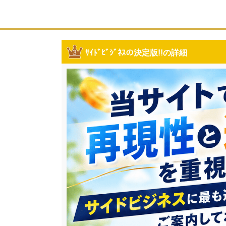
ｻｲﾄﾞﾋﾞｼﾞﾈｽの決定版!!の詳細