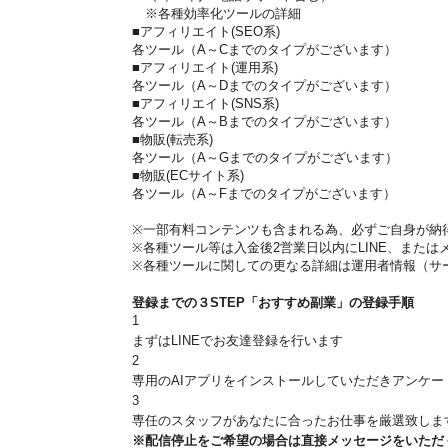
※各種効率化ツールの詳細
■アフィリエイト(SEO系)
各ツール（A～Cまでのタイプがございます）
■アフィリエイト(運用系)
各ツール（A～Dまでのタイプがございます）
■アフィリエイト(SNS系)
各ツール（A～Bまでのタイプがございます）
■物販(転売系)
各ツール（A～Gまでのタイプがございます）
■物販(ECサイト系)
各ツール（A～Fまでのタイプがございます）
※一部有料コンテンツも含まれる為、必ずご自身が納
※各種ツール等は入金後2営業日以内にLINE、また
※各種ツールに関しての更なる詳細は運用者情報（サ
登録までの３STEP
「おすすめ副業」の登録手順
1
まずは
LINEでお友達登録
を行います
2
専用のAIアプリをインストール
していただきアンケー
3
専任のスタッフ
があなたに合ったお仕事を厳選致しま
※配信停止をご希望の場合は直接メッセージをいただ