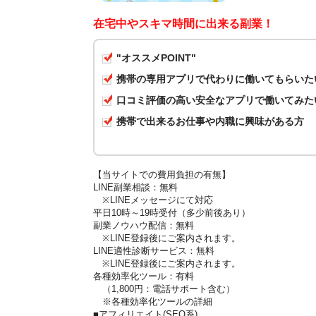
在宅中やスキマ時間に出来る副業！
"オススメPOINT"
携帯の専用アプリで代わりに働いてもらいた
口コミ評価の高い安全なアプリで働いてみた
携帯で出来るお仕事や内職に興味がある方
【当サイトでの費用負担の有無】
LINE副業相談：無料
※LINEメッセージにて対応
平日10時～19時受付（多少前後あり）
副業ノウハウ配信：無料
※LINE登録後にご案内されます。
LINE適性診断サービス：無料
※LINE登録後にご案内されます。
各種効率化ツール：有料
（1,800円：電話サポート含む）
※各種効率化ツールの詳細
■アフィリエイト(SEO系)