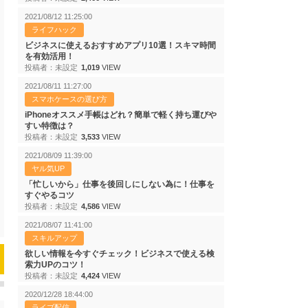
2021/08/12 11:25:00
ライフハック
ビジネスに使えるおすすめアプリ10選！スキマ時間
を有効活用！
投稿者：未設定
1,019
VIEW
2021/08/11 11:27:00
スマホケースの選び方
iPhoneオススメ手帳はどれ？簡単で軽く持ち運びや
すい特徴は？
投稿者：未設定
3,533
VIEW
2021/08/09 11:39:00
ヤル気UP
「忙しいから」仕事を後回しにしない為に！仕事を
すぐやるコツ
投稿者：未設定
4,586
VIEW
2021/08/07 11:41:00
スキルアップ
欲しい情報を今すぐチェック！ビジネスで使える検
索力UPのコツ！
投稿者：未設定
4,424
VIEW
2020/12/28 18:44:00
ライブ配信