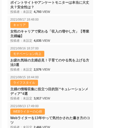
ポイントサイトやアンケートモニターは本当に大丈
夫？安全性は？
投稿者：未設定
4,793
VIEW
2021/08/17 18:48:00
キャリア
女性のキャリアで変わる「収入の増やし方」【専業
主婦編】
投稿者：未設定
4,035
VIEW
2021/08/16 18:37:00
モチベーション向上
お疲れ気味の主婦必見！子育てのやる気を上げる方
法3選
投稿者：未設定
2,576
VIEW
2021/08/15 18:44:00
ライフスタイル
主婦の情報収集に役立つ目的別 “キュレーションメ
ディア”4選
投稿者：未設定
3,917
VIEW
2021/08/13 17:49:00
WEBライターの心得
Webライターを13年やって気付かされた書き方のコ
ツ
投稿者：未設定
2,466
VIEW